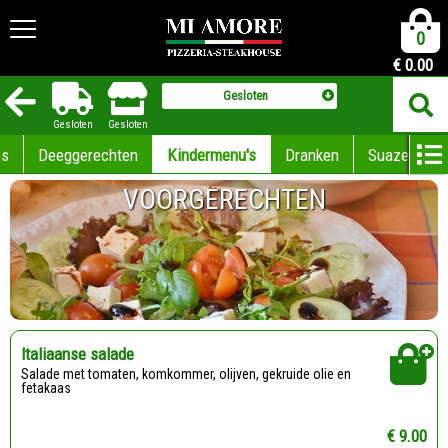
0
€
0.00
Gesloten
Gesloten
Gesloten
es
Deeggerechten
Kindermenu's
Dranken
Suazen
VOORGERECHTEN
Italiaanse salade
Salade met tomaten, komkommer, olijven, gekruide olie en
fetakaas
€ 9.00