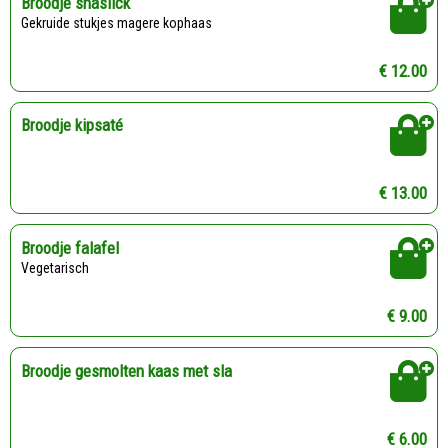
Broodje shaslick
Gekruide stukjes magere kophaas
€ 12.00
Broodje kipsaté
€ 13.00
Broodje falafel
Vegetarisch
€ 9.00
Broodje gesmolten kaas met sla
€ 6.00