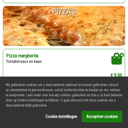
PIZZA'S
Pizza margherita
Tomatensaus en kaas
€ 9.00
Wij gebruiken cookies om u deze website optimaal te kunnen gebruiken, inhoud
Pizza gorgonzola
en advertenties te personaliseren, social media-functies te bieden en ons verkeer
te analyseren. Lees meer over hoe wij cookies gebruiken en hoe u ze kunt beheren
Tomatensaus, kaas en gorgonzola
door op Cookie instellingen te klikken. U gaat akkoord met onze cookies als u
deze website blijft gebruiken.
€ 12.00
Cookie instellingen
Accepteer cookies
Pizza quattro formaggi